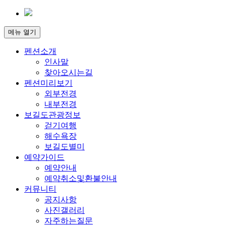
메뉴
열기
펜션소개
인사말
찾아오시는길
펜션미리보기
외부전경
내부전경
보길도관광정보
걷기여행
해수욕장
보길도별미
예약가이드
예약안내
예약취소및환불안내
커뮤니티
공지사항
사진갤러리
자주하는질문