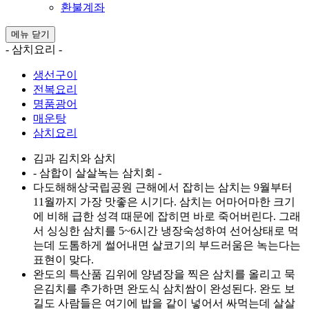
환불계좌
메뉴
닫기
- 삼치요리 -
생선구이
전복요리
명품광어
매운탕
삼치요리
김과 김치와 삼치
- 삼합이 살살녹는 삼치회 -
다도해해상국립공원 근해에서 잡히는 삼치는 9월부터
11월까지 가장 맛좋은 시기다. 삼치는 어마어마한 크기
에 비해 급한 성격 때문에 잡히면 바로 죽어버린다. 그래
서 싱싱한 삼치를 5~6시간 냉장숙성하여 선어상태로 먹
는데 도톰하게 썰어내면 살코기의 부드러움은 녹는다는
표현이 맞다.
완도의 특산품 김위에 양념장을 찍은 삼치를 올리고 묵
은김치를 추가하면 완도식 삼치쌈이 완성된다. 완도 보
길도 사람들은 여기에 밥을 같이 넣어서 싸먹는데 살살